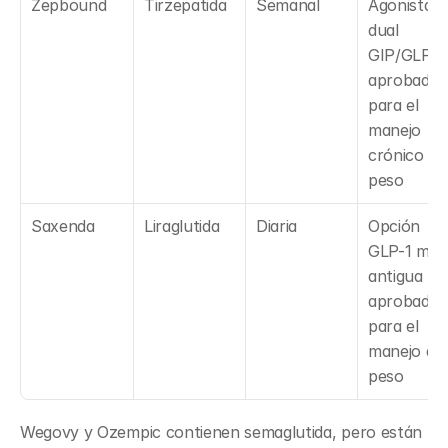
Zepbound
Tirzepatida
Semanal
Agonista 
dual 
GIP/GLP-1 
aprobado 
para el 
manejo 
crónico del
peso
Saxenda
Liraglutida
Diaria
Opción 
GLP-1 más 
antigua 
aprobada 
para el 
manejo del 
peso
Wegovy y Ozempic contienen semaglutida, pero están 