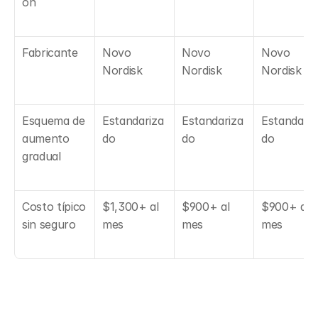
ón
Fabricante
Novo 
Novo 
Novo 
Nordisk
Nordisk
Nordisk
Esquema de 
Estandariza
Estandariza
Estandariz
aumento 
do
do
do
gradual
Costo típico 
$1,300+ al 
$900+ al 
$900+ al 
sin seguro
mes
mes
mes
Ingrediente activo, forma de 